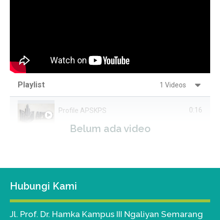
Playlist
1 Videos
0:16
Profile APSKPS
Belum ada video
Hubungi Kami
Jl. Prof. Dr. Hamka Kampus III Ngaliyan Semarang